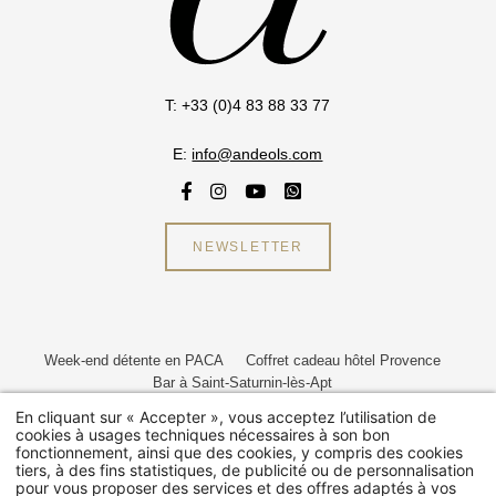
Accue
T: +33 (0)4 83 88 33 77
Le Dom
E:
info@andeols.com
Suite
NEWSLETTER
Maisons p
Restaurant
Week-end détente en PACA
Coffret cadeau hôtel Provence
Bien-ê
Bar à Saint-Saturnin-lès-Apt
Hôtel restaurant haut de gamme Luberon
En cliquant sur « Accepter », vous acceptez l’utilisation de
Villa de luxe avec piscine privée Luberon
cookies à usages techniques nécessaires à son bon
Événem
fonctionnement, ainsi que des cookies, y compris des cookies
tiers, à des fins statistiques, de publicité ou de personnalisation
pour vous proposer des services et des offres adaptés à vos